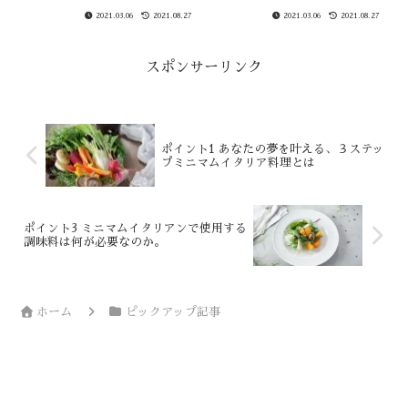
３ステップミニマムイタリア料理
日常の食生活に取り入れると、ど
2021.03.06
2021.08.27
2021.03.06
2021.08.27
とはいったいどんな料理なのかに
ういう変化がおこるのかについて
ついてお伝えしたいと思います。
お伝えしたいと思います。イタリ
一般的に、３ステップと聞くと作
ア料理というとみなさんは、何を
業工程が大きく３つ（下ごしら
思い浮かべますか？パスタやピ
スポンサーリンク
え...
ザ...
ポイント1 あなたの夢を叶える、３ステッ
プミニマムイタリア料理とは
ポイント3 ミニマムイタリアンで使用する
調味料は何が必要なのか。
ホーム
ピックアップ記事