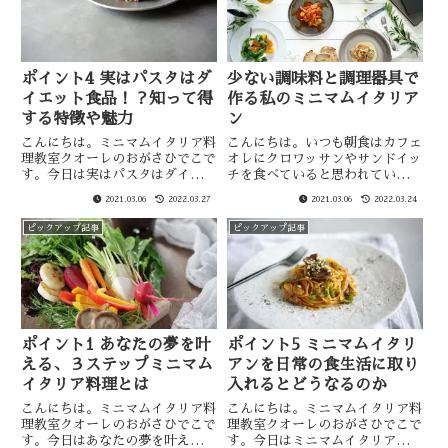
を...
ポイント4 実はパスタはダ
少ない調味料と調理器具で
イエット食品！？知って得
作る私のミニマムイタリア
する特徴や魅力
ン
こんにちは。ミニマムイタリア料
こんにちは。いつも朝食はカフェ
理教室クオーレのおがさひでこで
オレにクロワッサンやサンドイッ
す。今日は実はパスタはダイエッ
チを食べていると思われている、
ト食品！？知って得する特徴や魅
イタリア料理研究家歴10年のお
2021.03.06
2022.03.27
2021.03.06
2022.03.24
力についてお伝えしたいと思いま
がさひでこです。現在はイタリア
す。糖質制限（低炭水化物）のロ
料理教室クオーレを営んでおり、
ピックアップ記事
ピックアップ記事
カボダイエットは、数年前から流
その前はレストランや割烹料理屋
行りコンビニでもよくみかける
などいろんなジャンルの飲食業
よ...
界...
ポイント1 あなたの夢を叶
ポイント5 ミニマムイタリ
える、３ステップミニマム
アンを日常の食生活に取り
イタリア料理とは
入れるとどうなるのか
こんにちは。ミニマムイタリア料
こんにちは。ミニマムイタリア料
理教室クオーレのおがさひでこで
理教室クオーレのおがさひでこで
す。今日はあなたの夢を叶える、
す。今日はミニマムイタリアンを