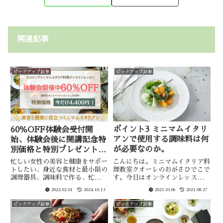
関連記事
ピックアップ記事
ピックアップ記事
ポイント3 ミニマムイタリ
60％OFF体験会受付開
アンで使用する調味料は何
始、体験会後に開講記念特
が必要なのか。
別価格と特別プレゼント企
画のお知らせがあります。
こんにちは。ミニマムイタリア料
忙しい女性の美容と健康をサポー
理教室クオーレのおがさひでこで
トしたい、身近な食材と最小限の
す。今日はオンラインレッスンで
調理器具、調味料で作る、忙しい
使用する調味料は何が必要なの
女性の為の美容と健康に役立つ3
2022.02.01
2024.10.13
2021.03.06
2021.08.27
か、またその調味料の選び方と保
ステップミニマムイタリア料理食
存方法についてお伝えしたいと思
薬オンラインレッスン体験会のお
ピックアップ記事
ピックアップ記事
います。イタリア料理って手が込
知らせです。
んでいて使ったことがない調味料