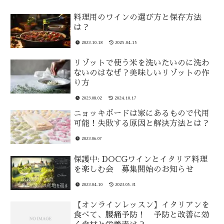
料理用のワインの選び方と保存方法
は？
2023.10.18
2025.04.15
リゾットで使う米を洗いたいのに洗わ
ないのはなぜ？美味しいリゾットの作
り方
2023.08.02
2024.10.17
ニョッキボードは家にあるもので代用
可能！失敗する原因と解決方法とは？
2023.06.07
保護中: DOCGワインとイタリア料理
を楽しむ会 募集開始のお知らせ
2023.04.10
2023.05.31
【オンラインレッスン】イタリアンを
食べて、腰痛予防！ 予防と改善に効