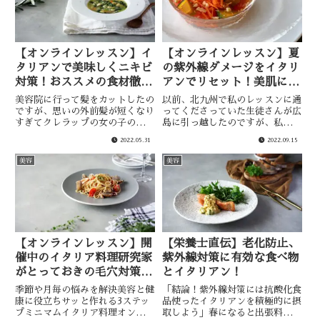
【オンラインレッスン】イ
【オンラインレッスン】夏
タリアンで美味しくニキビ
の紫外線ダメージをイタリ
対策！おススメの食材徹底
アンでリセット！美肌に効
解説！
く食べものとは？
美容院に行って髪をカットしたの
以前、北九州で私のレッスンに通
ですが、思いの外前髪が短くなり
ってくださっていた生徒さんが広
すぎてクレラップの女の子のよう
島に引っ越したのですが、私も広
な髪型になってしまったおがさひ
島に毎月行っているので食事に行
2022.05.31
2022.09.15
でこです。今回は「【オンライン
くことができました。教室業をや
レッスン】イタリアンで美味しく
っていて思うのは、優しい生徒さ
美容
美容
ニキビ対策！おススメの食材徹底
ん達と出会えてよかったなぁとシ
解説」をお伝え致します。大人
ミジミ感じるおがさひでこで
ニ...
す。...
【オンラインレッスン】開
【栄養士直伝】老化防止、
催中のイタリア料理研究家
紫外線対策に有効な食べ物
がとっておきの毛穴対策美
とイタリアン！
肌メニュー教えます！
季節や月毎の悩みを解決美容と健
「結論！紫外線対策には抗酸化食
康に役立ちサッと作れる3ステッ
品使ったイタリアンを積極的に摂
プミニマムイタリア料理オンライ
取しよう」春になると出張料理の