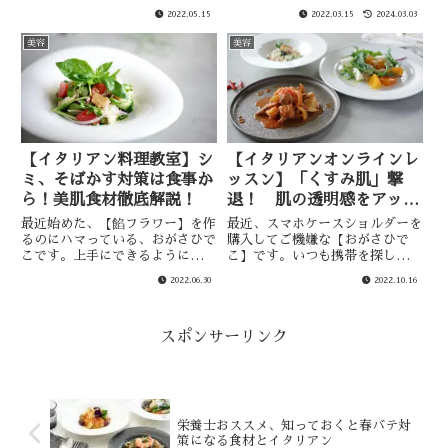
ンレッスン開催中。
依頼が増えるので、UVカットの
2022.05.15
2022.03.15
2024.03.03
マスクを探していたら夫から「ユ
ニクロのエアリズムマスクは
美容
美容
UV90％カットでマスクの中で一
番小顔に見えるデザインらしい
よ」...
【イタリアン料理教室】シ
【イタリアンオンラインレ
ミ、そばかす対策は食事か
ッスン】「くすみ肌」撃
ら！美肌食材徹底解説！
退！ 肌の透明感をアップ
する食べ物を徹底解説
最近始めた、【餡フラワー】を作
最近、スマホケースショルダーを
るのにハマっている、おがさひで
購入してご機嫌な【おがさひで
こです。上手にできるようになっ
こ】です。いつも携帯を探してい
たら少しずつご紹介していきたい
る私には画期的です✨今日は「く
2022.06.30
2022.10.16
と思ってます。急に夏日が続き、
すみ肌撃退！ 肌の透明感をアッ
肌がチリチリする感覚も出てきま
プする栄養や食べ物、どんなイタ
した。そんな紫外線が気になるこ
リアンがあるのか」についてお伝
の時期にはイタリア料理で美味
えしたいと思います。今年は夏が
スポンサーリンク
し...
長...
栄養士おススメ、知っておくと春バテ対
策になる食材とイタリアン