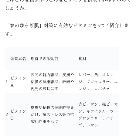
しょうか。
「春のゆらぎ肌」対策に有効なビタミンを5つご紹介しま
す。
栄養素名
期待できる効能
食材
夜間の視力維持、皮膚や
レバー、魚、オレン
ビタミン
1
粘膜の健康維持、妊婦や
ジ、ブロッコリー、ニ
A
乳児の成長に関
ンジン、カボチャ
赤ピーマン、緑ピーマ
皮膚や粘膜の健康維持を
ビタミン
ン、キウイフルーツ、
2
助け、抗ストレス等の抗
C
ブロッコリー、イチ
酸化作用をもつ
ゴ、トマト