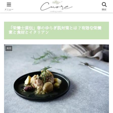
メニュー
検索
「栄養士直伝」春のゆらぎ肌対策とは？有効な栄養
素と食材とイタリアン
美容